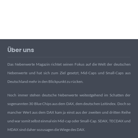
Über uns
Das Nebenwerte Magazin richtet seinen Fokus auf die Welt der deutschen
Nebenwerte und hat sich zum Ziel gesetzt, Mid-Caps und Small-Caps aus
Deutschland mehr in den Blickpunkt zu rücken.
Noch immer stehen deutsche Nebenwerte weitestgehend im Schatten der
sogenannten 30 Blue Chips aus dem DAX, dem deutschen Leitindex. Doch so
mancher Wert aus dem DAX kam ja einst aus der zweiten und dritten Reihe
und war somit selbst einmal ein Mid-cap oder Small-Cap. SDAX, TECDAX und
MDAX sind daher sozusagen die Wiege des DAX.