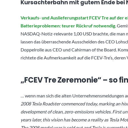
Kursachterbahn mit gutem Ende bei Ni
Verkaufs- und Auslieferungsstart FCEV Tre auf der e
Batterieproblemen: teurer Rückruf notwendig
. Gemi
NASDAQ-Notiz-relevante 1,00 USD brachte, die man mit
lassen das überraschende Ausscheiden des CEO Lohsch
Doppelrolle aus CEO und Cahirman of the Board. Komm
richtete die Aufmerksamkeit auf die FCEV-Tre’s, deren 
„FCEV Tre Zeremonie“ – so fi
… wenn man sich die alten Unternehmensmeldungen aus 
2008 Tesla Roadster commenced today, marking an histo
development of clean, zero-emissions vehicles. First un
years later, this vision has become a reality as Tesla Mo
The 2008 model year is sold out and Tesla is currently 