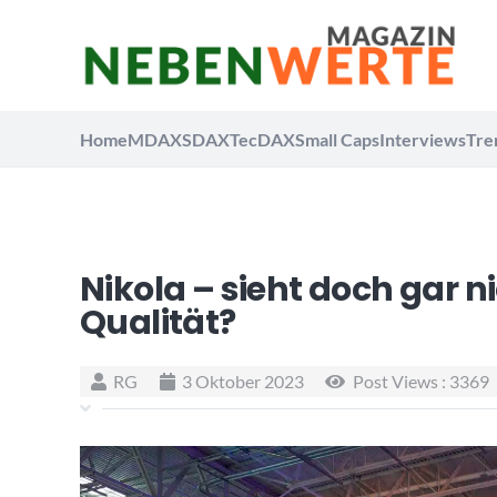
Home
MDAX
SDAX
TecDAX
Small Caps
Interviews
Tre
Nikola – sieht doch gar n
Qualität?
RG
3 Oktober 2023
Post Views :
3369