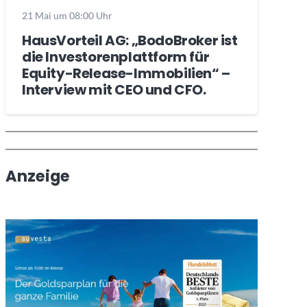
21 Mai um 08:00 Uhr
HausVorteil AG: „BodoBroker ist
die Investorenplattform für
Equity-Release-Immobilien“ –
Interview mit CEO und CFO.
Wochenrückblick
Trendthemen
Anzeige