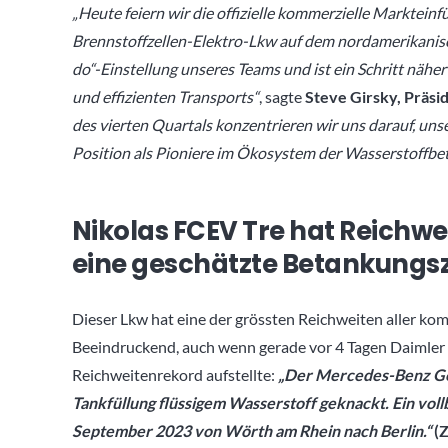
„Heute feiern wir die offizielle kommerzielle Marktei
Brennstoffzellen-Elektro-Lkw auf dem nordamerikanisch
do“-Einstellung unseres Teams und ist ein Schritt nähe
und effizienten Transports“
, sagte
Steve Girsky, Präsi
des vierten Quartals konzentrieren wir uns darauf, un
Position als Pioniere im Ökosystem der Wasserstoffbe
Nikolas FCEV Tre hat Reichwei
eine geschätzte Betankungsze
Dieser Lkw hat eine der grössten Reichweiten aller kom
Beeindruckend, auch wenn gerade vor 4 Tagen Daimler
Reichweitenrekord aufstellte:
„
Der Mercedes-Benz Gen
Tankfüllung flüssigem Wasserstoff geknackt. Ein vol
September 2023 von Wörth am Rhein nach Berlin.“
(Z