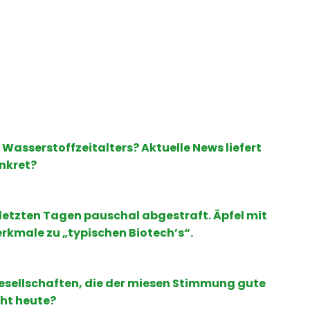
Wasserstoffzeitalters? Aktuelle News liefert
onkret?
 letzten Tagen pauschal abgestraft. Äpfel mit
rkmale zu „typischen Biotech’s“.
esellschaften, die der miesen Stimmung gute
cht heute?