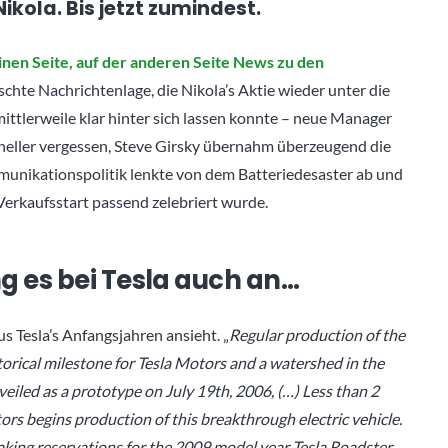
kola. Bis jetzt zumindest.
inen Seite, auf der anderen Seite News zu den
schte Nachrichtenlage, die Nikola’s Aktie wieder unter die
tlerweile klar hinter sich lassen konnte – neue Manager
eller vergessen, Steve Girsky übernahm überzeugend die
unikationspolitik lenkte von dem Batteriedesaster ab und
Verkaufsstart passend zelebriert wurde.
ng es bei Tesla auch an…
Tesla’s Anfangsjahren ansieht. „
Regular production of the
rical milestone for Tesla Motors and a watershed in the
veiled as a prototype on July 19th, 2006, (…) Less than 2
tors begins production of this breakthrough electric vehicle.
taking reservations for the 2009 model year Tesla Roadster.