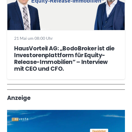
21 Mai um 08:00 Uhr
HausVorteil AG: „BodoBroker ist die
Investorenplattform für Equity-
Release-Immobilien“ – Interview
mit CEO und CFO.
Wochenrückblick
Trendthemen
Anzeige