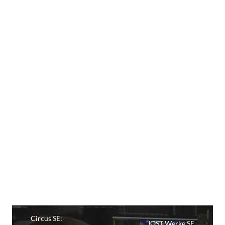
Circus SE:
JOST Werke SE