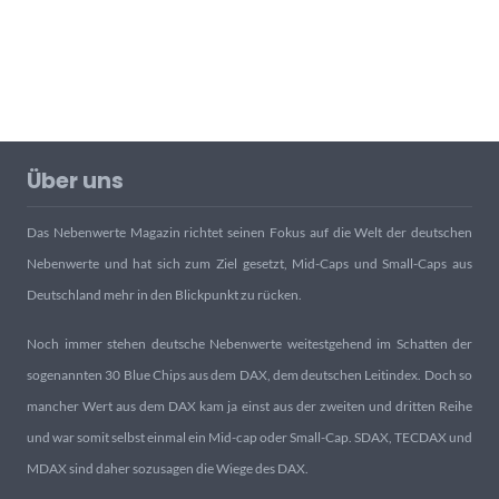
Über uns
Das Nebenwerte Magazin richtet seinen Fokus auf die Welt der deutschen
Nebenwerte und hat sich zum Ziel gesetzt, Mid-Caps und Small-Caps aus
Deutschland mehr in den Blickpunkt zu rücken.
Noch immer stehen deutsche Nebenwerte weitestgehend im Schatten der
sogenannten 30 Blue Chips aus dem DAX, dem deutschen Leitindex. Doch so
mancher Wert aus dem DAX kam ja einst aus der zweiten und dritten Reihe
und war somit selbst einmal ein Mid-cap oder Small-Cap. SDAX, TECDAX und
MDAX sind daher sozusagen die Wiege des DAX.