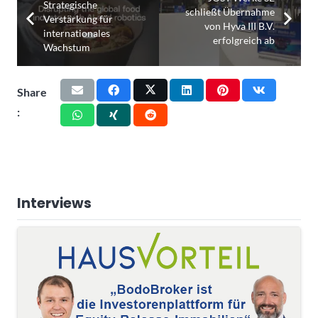
Strategische
schließt Übernahme
Verstärkung für
von Hyva III B.V.
internationales
erfolgreich ab
Wachstum
Share
:
Interviews