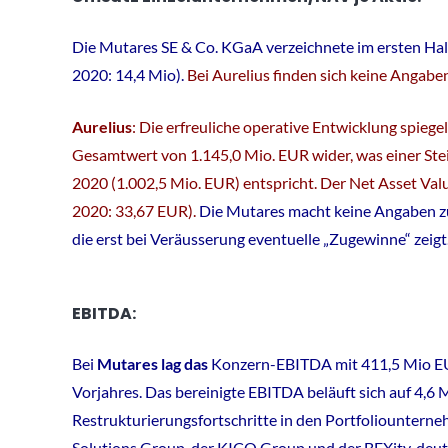
Die Mutares SE & Co. KGaA verzeichnete im ersten H
2020: 14,4 Mio).
Bei Aurelius finden sich keine Angab
Aurelius
: Die erfreuliche operative Entwicklung spiege
Gesamtwert von 1.145,0 Mio. EUR wider, was einer St
2020 (1.002,5 Mio. EUR) entspricht. Der Net Asset Val
2020: 33,67 EUR).
Die Mutares macht keine Angaben zu
die erst bei Veräusserung eventuelle „Zugewinne“ zeigt
EBITDA:
Bei
Mutares lag das
Konzern-EBITDA mit 411,5 Mio EU
Vorjahres. Das bereinigte EBITDA beläuft sich auf 4,6
Restrukturierungsfortschritte in den Portfoliountern
Solutions Group, der KICO Group und der BEXity, deutl