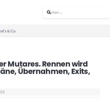
nd’s & Co.
der Mutares. Rennen wird
läne, Übernahmen, Exits,
53