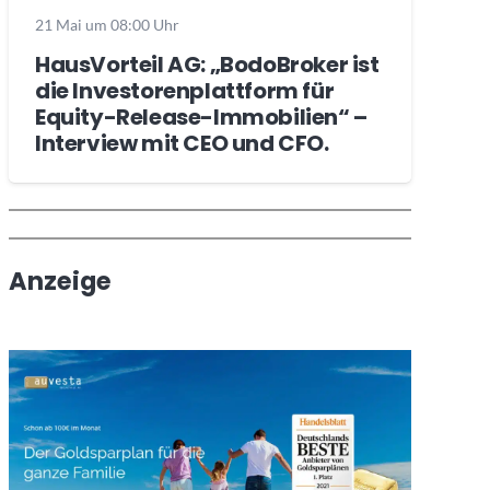
21 Mai um 08:00 Uhr
HausVorteil AG: „BodoBroker ist
die Investorenplattform für
Equity-Release-Immobilien“ –
Interview mit CEO und CFO.
Wochenrückblick
Trendthemen
Anzeige