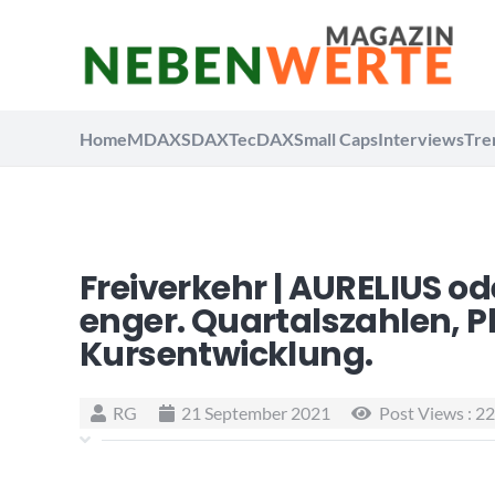
Home
MDAX
SDAX
TecDAX
Small Caps
Interviews
Tre
Freiverkehr | AURELIUS o
enger. Quartalszahlen, P
Kursentwicklung.
RG
21 September 2021
Post Views :
22