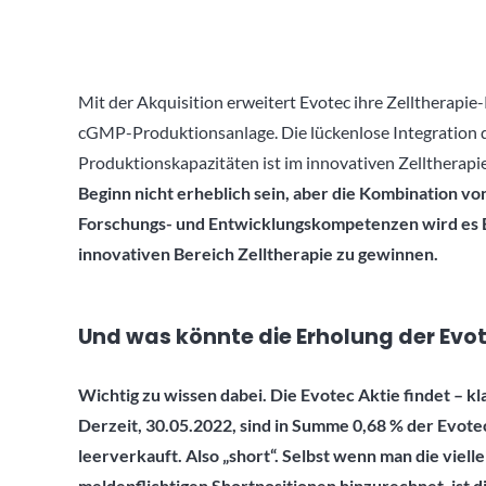
Mit der Akquisition erweitert Evotec ihre Zelltherapie
cGMP-Produktionsanlage. Die lückenlose Integration 
Produktionskapazitäten ist im innovativen Zelltherapie
Beginn nicht erheblich sein, aber die Kombination v
Forschungs- und Entwicklungskompetenzen wird es E
innovativen Bereich Zelltherapie zu gewinnen.
Und was könnte die Erholung der Evot
Wichtig zu wissen dabei. Die Evotec Aktie findet – kl
Derzeit, 30.05.2022, sind in Summe 0,68 % der Evote
leerverkauft. Also „short“. Selbst wenn man die vielle
meldepflichtigen Shortpositionen hinzurechnet, ist d