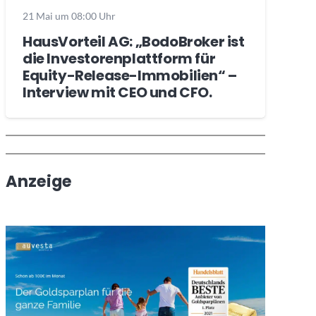
21 Mai um 08:00 Uhr
HausVorteil AG: „BodoBroker ist
die Investorenplattform für
Equity-Release-Immobilien“ –
Interview mit CEO und CFO.
Wochenrückblick
Trendthemen
Anzeige