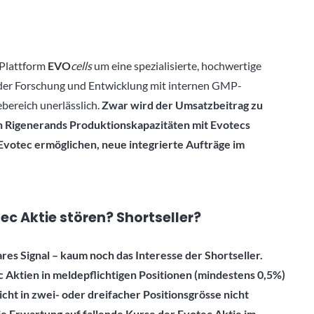
-Plattform
EVO
cells
um eine spezialisierte, hochwertige
der Forschung und Entwicklung mit internen GMP-
bereich unerlässlich.
Zwar wird der Umsatzbeitrag zu
on Rigenerands Produktionskapazitäten mit Evotecs
votec ermöglichen, neue integrierte Aufträge im
ec Aktie stören? Shortseller?
ares Signal – kaum noch das Interesse der Shortseller.
c Aktien in meldepflichtigen Positionen (mindestens 0,5%)
icht in zwei- oder dreifacher Positionsgrösse nicht
ie Erwartung auf fallende Kurse der Evotec Aktie im