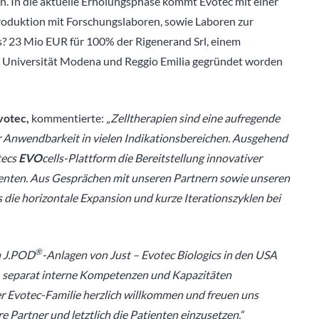
. In die aktuelle Erholungsphase kommt Evotec mit einer
roduktion mit Forschungslaboren, sowie Laboren zur
is? 23 Mio EUR für 100% der Rigenerand Srl, einem
r Universität Modena und Reggio Emilia gegründet worden
votec,
kommentierte: „
Zelltherapien sind eine aufregende
r Anwendbarkeit in vielen Indikationsbereichen. Ausgehend
tecs
EVO
cells-Plattform die Bereitstellung innovativer
ienten. Aus Gesprächen mit unseren Partnern sowie unseren
 die horizontale Expansion und kurze Iterationszyklen bei
®
n J.POD
-Anlagen von Just – Evotec Biologics in den USA
itt, separat interne Kompetenzen und Kapazitäten
r Evotec-Familie herzlich willkommen und freuen uns
e Partner und letztlich die Patienten einzusetzen.“