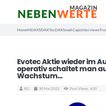
Home
MDAX
SDAX
TecDAX
Small Caps
Interviews
Tre
Evotec Aktie wieder im A
operativ schaltet man a
Wachstum…
RG
30 Mai 2022
Post Views :
620