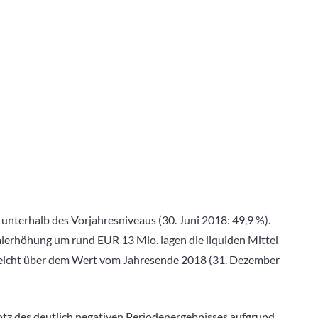
 unterhalb des Vorjahresniveaus (30. Juni 2018: 49,9 %).
lerhöhung um rund EUR 13 Mio. lagen die liquiden Mittel
 leicht über dem Wert vom Jahresende 2018 (31. Dezember
otz des deutlich negativen Periodenergebnisses aufgrund