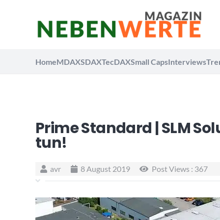
Home
MDAX
SDAX
TecDAX
Small Caps
Interviews
Tre
Prime Standard | SLM Solut
tun!
avr
8 August 2019
Post Views :
367