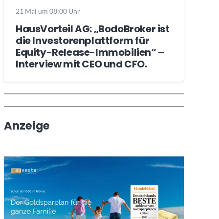
21 Mai um 08:00 Uhr
HausVorteil AG: „BodoBroker ist
die Investorenplattform für
Equity-Release-Immobilien“ –
Interview mit CEO und CFO.
Wochenrückblick
Trendthemen
Anzeige