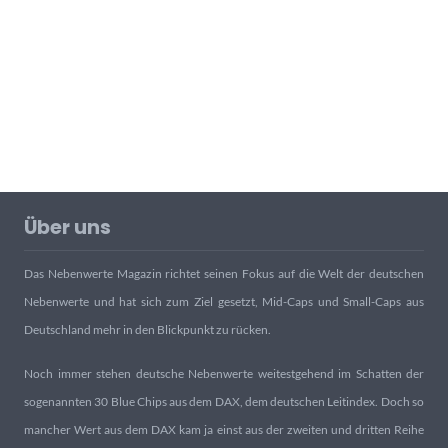
Über uns
Das Nebenwerte Magazin richtet seinen Fokus auf die Welt der deutschen
Nebenwerte und hat sich zum Ziel gesetzt, Mid-Caps und Small-Caps aus
Deutschland mehr in den Blickpunkt zu rücken.
Noch immer stehen deutsche Nebenwerte weitestgehend im Schatten der
sogenannten 30 Blue Chips aus dem DAX, dem deutschen Leitindex. Doch so
mancher Wert aus dem DAX kam ja einst aus der zweiten und dritten Reihe