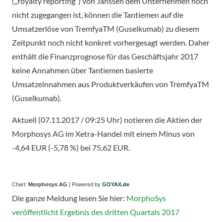
(„royalty reporting“) von Janssen dem Unternehmen noch
nicht zugegangen ist, können die Tantiemen auf die
Umsatzerlöse von TremfyaTM (Guselkumab) zu diesem
Zeitpunkt noch nicht konkret vorhergesagt werden. Daher
enthält die Finanzprognose für das Geschäftsjahr 2017
keine Annahmen über Tantiemen basierte
Umsatzeinnahmen aus Produktverkäufen von TremfyaTM
(Guselkumab).
Aktuell (07.11.2017 / 09:25 Uhr) notieren die Aktien der
Morphosys AG im Xetra-Handel mit einem Minus von
-4,64 EUR (-5,78 %) bei 75,62 EUR.
Chart:
Morphosys AG
| Powered by
GOYAX.de
Die ganze Meldung lesen Sie hier:
MorphoSys
veröffentlicht Ergebnis des dritten Quartals 2017