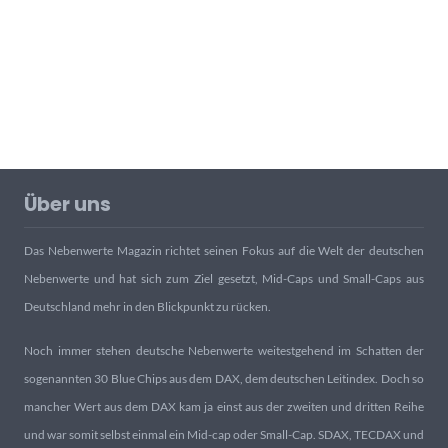
Über uns
Das Nebenwerte Magazin richtet seinen Fokus auf die Welt der deutschen
Nebenwerte und hat sich zum Ziel gesetzt, Mid-Caps und Small-Caps aus
Deutschland mehr in den Blickpunkt zu rücken.
Noch immer stehen deutsche Nebenwerte weitestgehend im Schatten der
sogenannten 30 Blue Chips aus dem DAX, dem deutschen Leitindex. Doch so
mancher Wert aus dem DAX kam ja einst aus der zweiten und dritten Reihe
und war somit selbst einmal ein Mid-cap oder Small-Cap. SDAX, TECDAX und