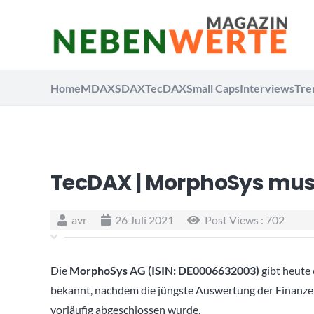
Home
MDAX
SDAX
TecDAX
Small Caps
Interviews
Tre
TecDAX | MorphoSys muss
avr
26 Juli 2021
Post Views :
702
Die
MorphoSys AG (ISIN: DE0006632003)
gibt heute 
bekannt, nachdem die jüngste Auswertung der Finanze
vorläufig abgeschlossen wurde.