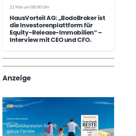
21 Mai um 08:00 Uhr
HausVorteil AG: „BodoBroker ist
die Investorenplattform für
Equity-Release-Immobilien“ –
Interview mit CEO und CFO.
Wochenrückblick
Trendthemen
Anzeige