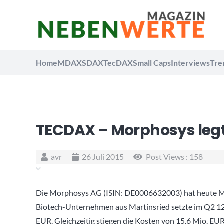
Home
MDAX
SDAX
TecDAX
Small Caps
Interviews
Tre
TECDAX – Morphosys legt
avr
26 Juli 2015
Post Views :
158
Die Morphosys AG (ISIN: DE0006632003) hat heute Mor
Biotech-Unternehmen aus Martinsried setzte im Q2 12
EUR. Gleichzeitig stiegen die Kosten von 15,6 Mio. EU