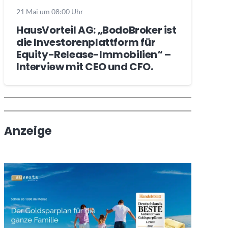
21 Mai um 08:00 Uhr
HausVorteil AG: „BodoBroker ist
die Investorenplattform für
Equity-Release-Immobilien“ –
Interview mit CEO und CFO.
Wochenrückblick
Trendthemen
Anzeige