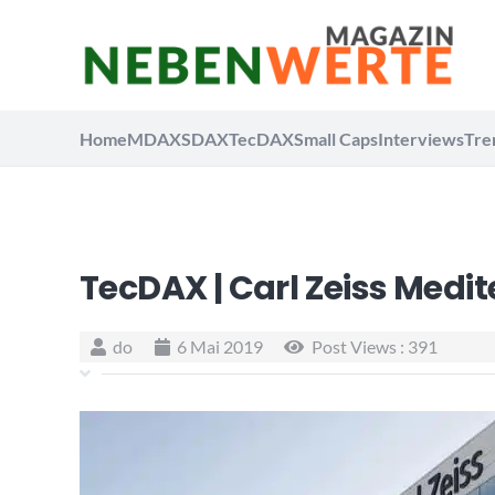
Home
MDAX
SDAX
TecDAX
Small Caps
Interviews
Tre
TecDAX | Carl Zeiss Medite
do
6 Mai 2019
Post Views :
391