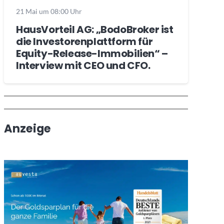
21 Mai um 08:00 Uhr
HausVorteil AG: „BodoBroker ist
die Investorenplattform für
Equity-Release-Immobilien“ –
Interview mit CEO und CFO.
Wochenrückblick
Trendthemen
Anzeige