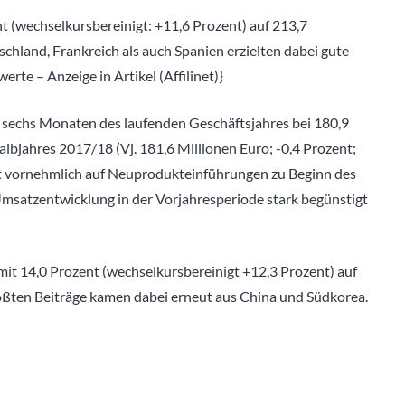
 (wechselkursbereinigt: +11,6 Prozent) auf 213,7
schland, Frankreich als auch Spanien erzielten dabei gute
e – Anzeige in Artikel (Affilinet)}
n sechs Monaten des laufenden Geschäftsjahres bei 180,9
albjahres 2017/18 (Vj. 181,6 Millionen Euro; -0,4 Prozent;
ist vornehmlich auf Neuprodukteinführungen zu Beginn des
msatzentwicklung in der Vorjahresperiode stark begünstigt
it 14,0 Prozent (wechselkursbereinigt +12,3 Prozent) auf
größten Beiträge kamen dabei erneut aus China und Südkorea.