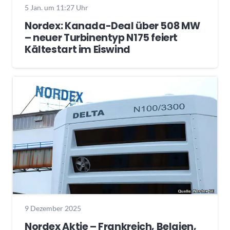
5 Jan. um 11:27 Uhr
Nordex: Kanada-Deal über 508 MW
– neuer Turbinentyp N175 feiert
Kältestart im Eiswind
9 Dezember 2025
Nordex Aktie – Frankreich, Belgien,