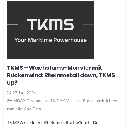
TKMS – Wachstums-Monster mit
Rückenwind: Rheinmetall down, TKMS
up?
27 Juni 2026
MDAX Gewinner und MDAX Verlierer Börsennachrichten
zum Mid-Cap-DAX
TKMS Aktie feiert, Rheinmetall schwächelt. Der