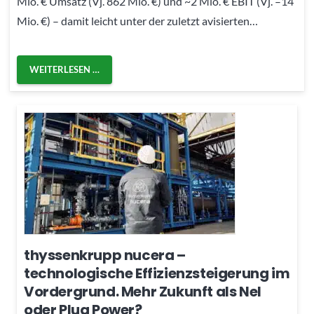
Mio. € Umsatz (Vj. 862 Mio. €) und ~2 Mio. € EBIT (Vj. –14
Mio. €) – damit leicht unter der zuletzt avisierten…
WEITERLESEN …
thyssenkrupp nucera –
technologische Effizienzsteigerung im
Vordergrund. Mehr Zukunft als Nel
oder Plug Power?