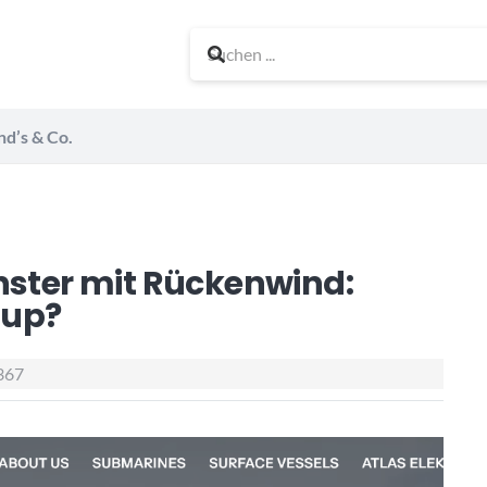
nd’s & Co.
ter mit Rückenwind:
 up?
367