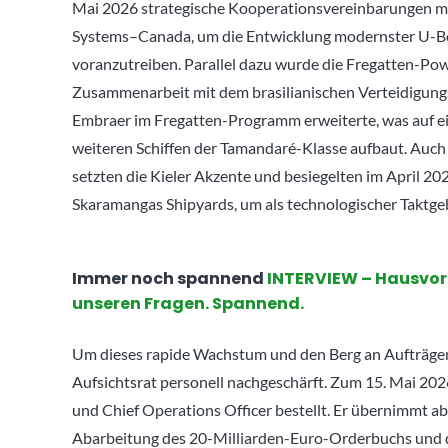
Mai 2026 strategische Kooperationsvereinbarungen mit
Systems–Canada, um die Entwicklung modernster U-Bo
voranzutreiben. Parallel dazu wurde die Fregatten-P
Zusammenarbeit mit dem brasilianischen Verteidigun
Embraer im Fregatten-Programm erweiterte, was auf e
weiteren Schiffen der Tamandaré-Klasse aufbaut. Auc
setzten die Kieler Akzente und besiegelten im April 20
Skaramangas Shipyards, um als technologischer Taktge
Immer noch spannend
INTERVIEW – Hausvorte
unseren Fragen. Spannend.
Um dieses rapide Wachstum und den Berg an Aufträgen e
Aufsichtsrat personell nachgeschärft. Zum 15. Mai 20
und Chief Operations Officer bestellt. Er übernimmt ab
Abarbeitung des 20-Milliarden-Euro-Orderbuchs und d