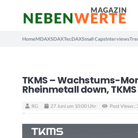
Home
MDAX
SDAX
TecDAX
Small Caps
Interviews
Tre
TKMS – Wachstums-Mons
Rheinmetall down, TKMS
RG
27 Juni um 10:00 Uhr
Post Views :