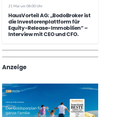
21 Mai um 08:00 Uhr
HausVorteil AG: „BodoBroker ist
die Investorenplattform für
Equity-Release-Immobilien“ –
Interview mit CEO und CFO.
Wochenrückblick
Trendthemen
Anzeige