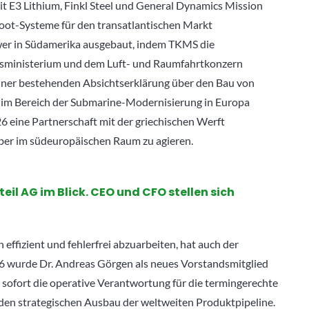
 E3 Lithium, Finkl Steel und General Dynamics Mission
ot-Systeme für den transatlantischen Markt
ower in Südamerika ausgebaut, indem TKMS die
gsministerium und dem Luft- und Raumfahrtkonzern
iner bestehenden Absichtserklärung über den Bau von
h im Bereich der Submarine-Modernisierung in Europa
26 eine Partnerschaft mit der griechischen Werft
ber im südeuropäischen Raum zu agieren.
il AG im Blick. CEO und CFO stellen sich
ffizient und fehlerfrei abzuarbeiten, hat auch der
26 wurde Dr. Andreas Görgen als neues Vorstandsmitglied
 sofort die operative Verantwortung für die termingerechte
en strategischen Ausbau der weltweiten Produktpipeline.