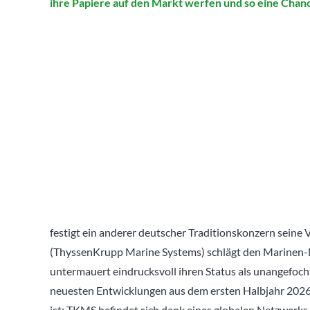
ihre Papiere auf den Markt werfen und so eine Chanc
festigt ein anderer deutscher Traditionskonzern sein
(ThyssenKrupp Marine Systems) schlägt den Marinen
untermauert eindrucksvoll ihren Status als unangefoc
neuesten Entwicklungen aus dem ersten Halbjahr 2026, d
ist: TKMS befindet sich dank eines globalen Netzwerks