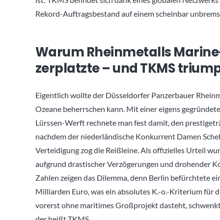
Rekord-Auftragsbestand auf einem scheinbar unbrems
Warum Rheinmetalls Marine-
zerplatzte – und TKMS triump
Eigentlich wollte der Düsseldorfer Panzerbauer Rhein
Ozeane beherrschen kann. Mit einer eigens gegründet
Lürssen-Werft rechnete man fest damit, den prestigetr
nachdem der niederländische Konkurrent Damen Scheld
Verteidigung zog die Reißleine. Als offizielles Urteil 
aufgrund drastischer Verzögerungen und drohender Ko
Zahlen zeigen das Dilemma, denn Berlin befürchtete e
Milliarden Euro, was ein absolutes K.-o.-Kriterium für
vorerst ohne maritimes Großprojekt dasteht, schwenkt
der heißt TKMS.