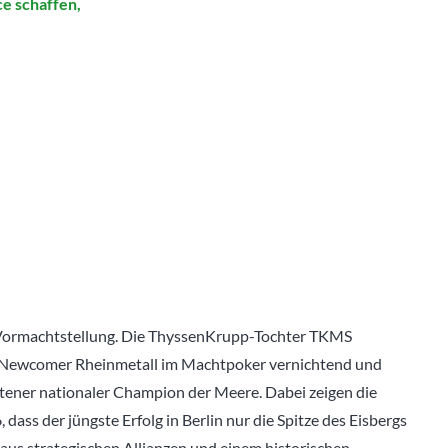
e schaffen,
e Vormachtstellung. Die ThyssenKrupp-Tochter TKMS
-Newcomer Rheinmetall im Machtpoker vernichtend und
htener nationaler Champion der Meere. Dabei zeigen die
ass der jüngste Erfolg in Berlin nur die Spitze des Eisbergs
 aus strategischen Allianzen und einem historischen