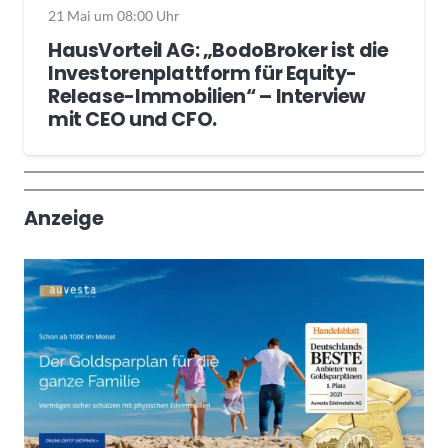
21 Mai um 08:00 Uhr
HausVorteil AG: „BodoBroker ist die
Investorenplattform für Equity-
Release-Immobilien“ – Interview
mit CEO und CFO.
Wochenrückblick
Trendthemen
Anzeige