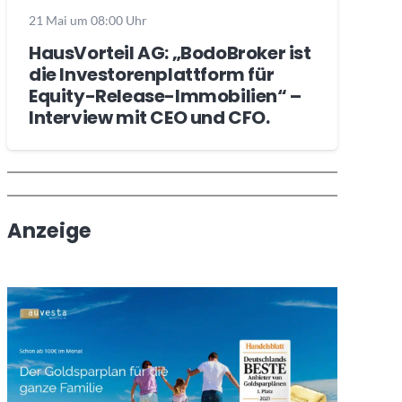
21 Mai um 08:00 Uhr
HausVorteil AG: „BodoBroker ist
die Investorenplattform für
Equity-Release-Immobilien“ –
Interview mit CEO und CFO.
Wochenrückblick
Trendthemen
Anzeige