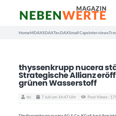
Home
MDAX
SDAX
TecDAX
Small Caps
Interviews
Tre
thyssenkrupp nucera stä
Strategische Allianz eröf
grünen Wasserstoff
do
7 Juli um 14:47 Uhr
Post Views :
17
Die
thyssenkrupp nucera AG & Co. KGaA
baut ihre in