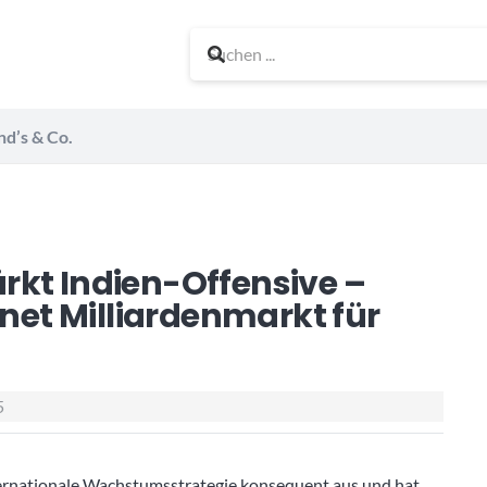
nd’s & Co.
rkt Indien-Offensive –
fnet Milliardenmarkt für
5
ternationale Wachstumsstrategie konsequent aus und hat