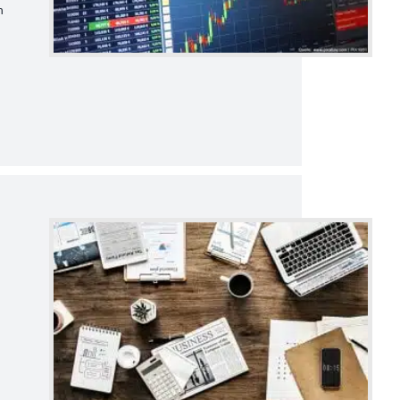
n
d
h