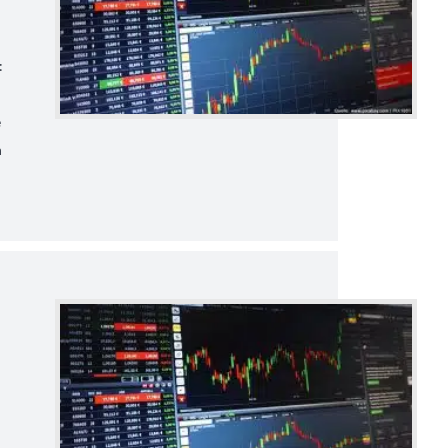
:
e
n