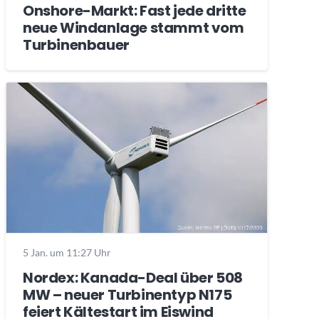
Onshore-Markt: Fast jede dritte
neue Windanlage stammt vom
Turbinenbauer
5 Jan. um 11:27 Uhr
Nordex: Kanada-Deal über 508
MW – neuer Turbinentyp N175
feiert Kältestart im Eiswind