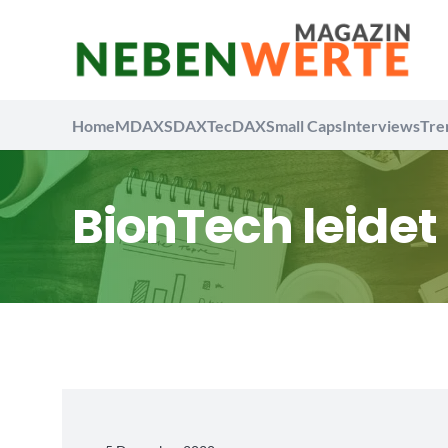
Home
MDAX
SDAX
TecDAX
Small Caps
Interviews
Tre
BionTech leidet