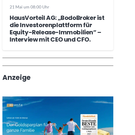
21 Mai um 08:00 Uhr
HausVorteil AG: „BodoBroker ist
die Investorenplattform für
Equity-Release-Immobilien“ –
Interview mit CEO und CFO.
Wochenrückblick
Trendthemen
Anzeige