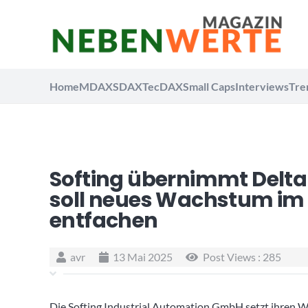
Home
MDAX
SDAX
TecDAX
Small Caps
Interviews
Tre
Softing übernimmt Delta
soll neues Wachstum im 
entfachen
avr
13 Mai 2025
Post Views :
285
Die Softing Industrial Automation GmbH setzt ihren W