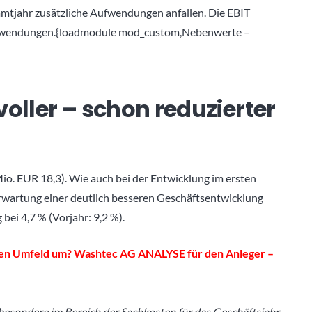
amtjahr zusätzliche Aufwendungen anfallen. Die EBIT
aufwendungen.{loadmodule mod_custom,Nebenwerte –
voller – schon reduzierter
io. EUR 18,3). Wie auch bei der Entwicklung im ersten
rwartung einer deutlich besseren Geschäftsentwicklung
bei 4,7 % (Vorjahr: 9,2 %).
ren Umfeld um? Washtec AG ANALYSE für den Anleger –
esondere im Bereich der Sachkosten für das Geschäftsjahr