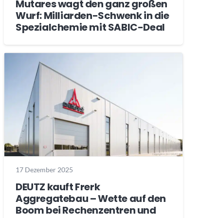
Mutares wagt den ganz großen
Wurf: Milliarden-Schwenk in die
Spezialchemie mit SABIC-Deal
17 Dezember 2025
DEUTZ kauft Frerk
Aggregatebau – Wette auf den
Boom bei Rechenzentren und