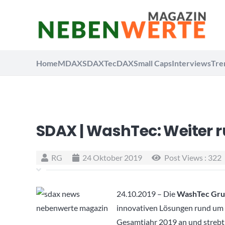
Home
MDAX
SDAX
TecDAX
Small Caps
Interviews
Tre
SDAX | WashTec: Weiter r
RG
24 Oktober 2019
Post Views :
322
24.10.2019 – Die
WashTec Gru
innovativen Lösungen rund um d
Gesamtjahr 2019 an und strebt 