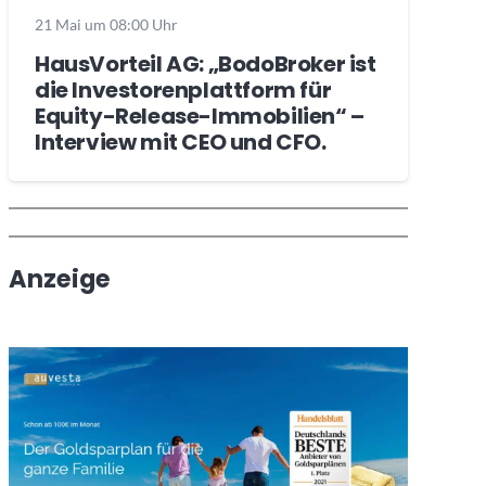
21 Mai um 08:00 Uhr
HausVorteil AG: „BodoBroker ist
die Investorenplattform für
Equity-Release-Immobilien“ –
Interview mit CEO und CFO.
Wochenrückblick
Trendthemen
Anzeige