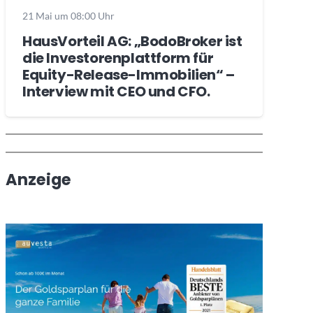
21 Mai um 08:00 Uhr
HausVorteil AG: „BodoBroker ist
die Investorenplattform für
Equity-Release-Immobilien“ –
Interview mit CEO und CFO.
Wochenrückblick
Trendthemen
Anzeige