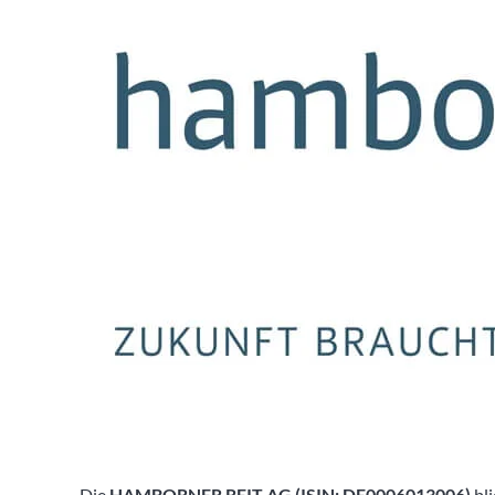
Die
HAMBORNER REIT AG (ISIN: DE0006013006)
bli