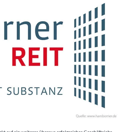
ckt auf ein weiteres überaus erfolgreiches Geschäftsjahr