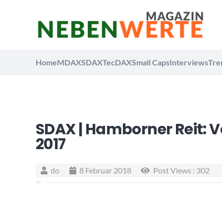
Home
MDAX
SDAX
TecDAX
Small Caps
Interviews
Tre
SDAX | Hamborner Reit: 
2017
do
8 Februar 2018
Post Views :
302