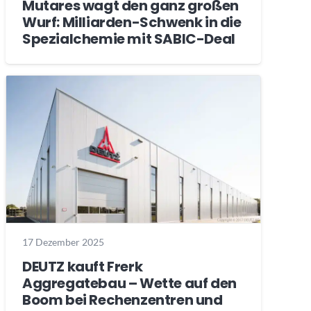
Mutares wagt den ganz großen
Wurf: Milliarden-Schwenk in die
Spezialchemie mit SABIC-Deal
17 Dezember 2025
DEUTZ kauft Frerk
Aggregatebau – Wette auf den
Boom bei Rechenzentren und