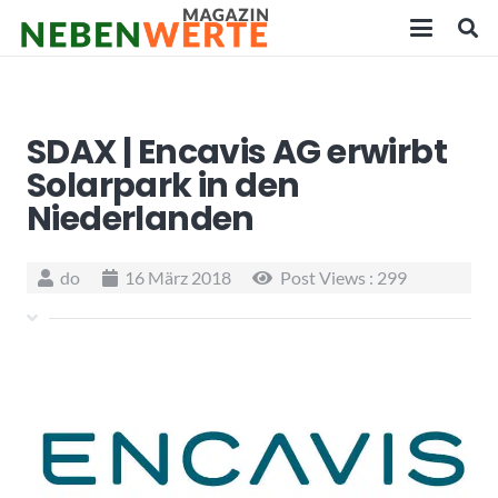
SDAX | Encavis AG erwirbt
Solarpark in den
Niederlanden
do
16 März 2018
Post Views :
299