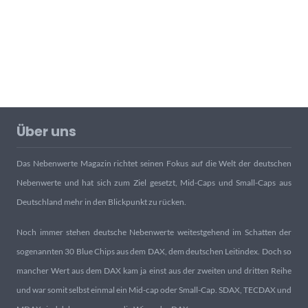
Über uns
Das Nebenwerte Magazin richtet seinen Fokus auf die Welt der deutschen
Nebenwerte und hat sich zum Ziel gesetzt, Mid-Caps und Small-Caps aus
Deutschland mehr in den Blickpunkt zu rücken.
Noch immer stehen deutsche Nebenwerte weitestgehend im Schatten der
sogenannten 30 Blue Chips aus dem DAX, dem deutschen Leitindex. Doch so
mancher Wert aus dem DAX kam ja einst aus der zweiten und dritten Reihe
und war somit selbst einmal ein Mid-cap oder Small-Cap. SDAX, TECDAX und