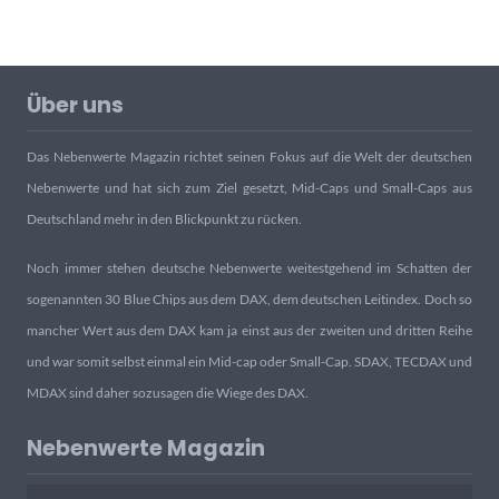
Über uns
Das Nebenwerte Magazin richtet seinen Fokus auf die Welt der deutschen
Nebenwerte und hat sich zum Ziel gesetzt, Mid-Caps und Small-Caps aus
Deutschland mehr in den Blickpunkt zu rücken.
Noch immer stehen deutsche Nebenwerte weitestgehend im Schatten der
sogenannten 30 Blue Chips aus dem DAX, dem deutschen Leitindex. Doch so
mancher Wert aus dem DAX kam ja einst aus der zweiten und dritten Reihe
und war somit selbst einmal ein Mid-cap oder Small-Cap. SDAX, TECDAX und
MDAX sind daher sozusagen die Wiege des DAX.
Nebenwerte Magazin