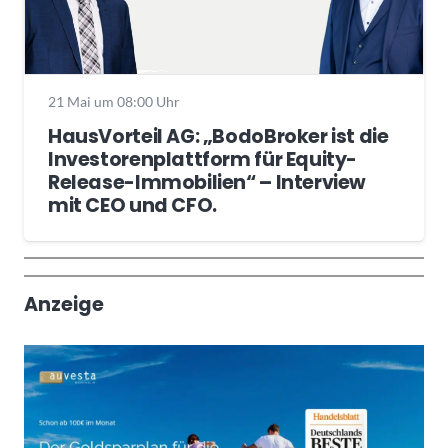
21 Mai um 08:00 Uhr
HausVorteil AG: „BodoBroker ist die
Investorenplattform für Equity-
Release-Immobilien“ – Interview
mit CEO und CFO.
Wochenrückblick
Trendthemen
Anzeige