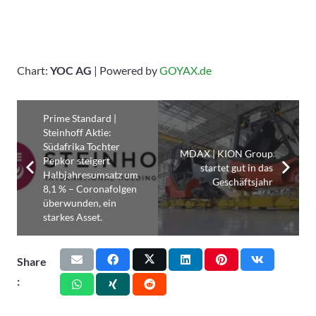
Chart:
YOC AG
| Powered by
GOYAX.de
Prime Standard |
Steinhoff Aktie:
Südafrika Tochter
MDAX | KION Group
Pepkor steigert
startet gut in das
Halbjahresumsatz um
Geschäftsjahr
8,1 % – Coronafolgen
überwunden, ein
starkes Asset.
Share
: