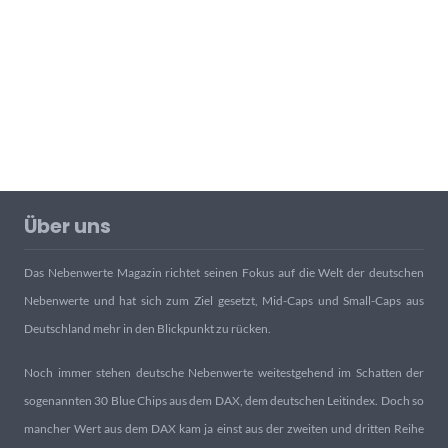
Über uns
Das Nebenwerte Magazin richtet seinen Fokus auf die Welt der deutschen
Nebenwerte und hat sich zum Ziel gesetzt, Mid-Caps und Small-Caps aus
Deutschland mehr in den Blickpunkt zu rücken.
Noch immer stehen deutsche Nebenwerte weitestgehend im Schatten der
sogenannten 30 Blue Chips aus dem DAX, dem deutschen Leitindex. Doch so
mancher Wert aus dem DAX kam ja einst aus der zweiten und dritten Reihe