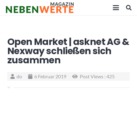
Open Market | asknet AG &
Nexway schließen sich
zusammen
do
6 Februar 2019
Post Views :
425