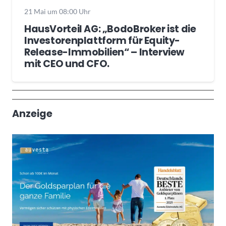
21 Mai um 08:00 Uhr
HausVorteil AG: „BodoBroker ist die
Investorenplattform für Equity-
Release-Immobilien“ – Interview
mit CEO und CFO.
Wochenrückblick
Trendthemen
Anzeige