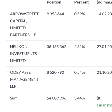
Position
Percent
(dd.mm.
ARROWSTREET
9 353 844
0,59%
14.02.2
CAPITAL,
LIMITED
PARTNERSHIP
HELIKON
36 135 362
2,31%
27.01.2
INVESTMENTS
LIMITED
ODEY ASSET
8 520 790
0,54%
21.10.2
MANAGEMENT
LLP
Sum
54 009 996
3,44%
(lt.
Finansti