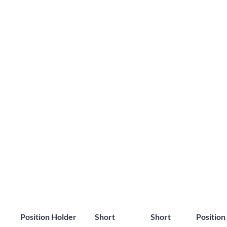
Position Holder
Short
Short
Position