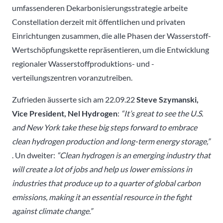
umfassenderen Dekarbonisierungsstrategie arbeite
Constellation derzeit mit öffentlichen und privaten
Einrichtungen zusammen, die alle Phasen der Wasserstoff-
Wertschöpfungskette repräsentieren, um die Entwicklung
regionaler Wasserstoffproduktions- und -
verteilungszentren voranzutreiben.
Zufrieden äusserte sich am 22.09.22
Steve Szymanski,
Vice President, Nel Hydrogen
:
“It’s great to see the U.S.
and New York take these big steps forward to embrace
clean hydrogen production and long-term energy storage,”
. Un dweiter:
“Clean hydrogen is an emerging industry that
will create a lot of jobs and help us lower emissions in
industries that produce up to a quarter of global carbon
emissions, making it an essential resource in the fight
against climate change.”