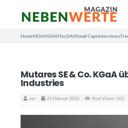
Home
MDAX
SDAX
TecDAX
Small Caps
Interviews
Tre
Mutares SE & Co. KGaA 
Industries
avr
21 Februar 2025
Post Views :
431