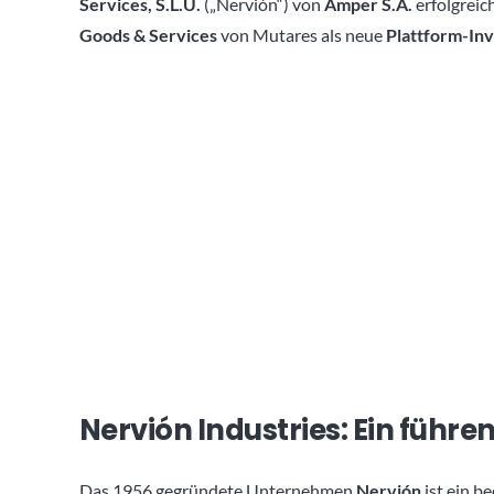
Services, S.L.U.
(„Nervión“) von
Amper S.A.
erfolgreic
Goods & Services
von Mutares als neue
Plattform-Inv
Nervión Industries: Ein führe
Das 1956 gegründete Unternehmen
Nervión
ist ein b