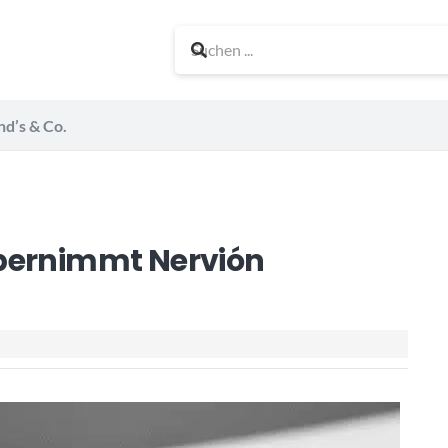
nd’s & Co.
übernimmt Nervión