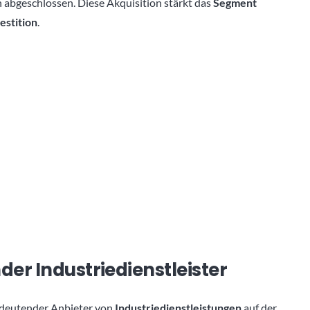
h abgeschlossen. Diese Akquisition stärkt das
Segment
estition
.
nder Industriedienstleister
edeutender Anbieter von
Industriedienstleistungen
auf der