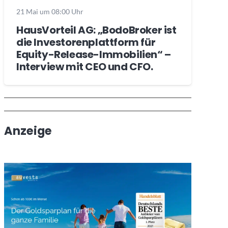
21 Mai um 08:00 Uhr
HausVorteil AG: „BodoBroker ist
die Investorenplattform für
Equity-Release-Immobilien“ –
Interview mit CEO und CFO.
Wochenrückblick
Trendthemen
Anzeige