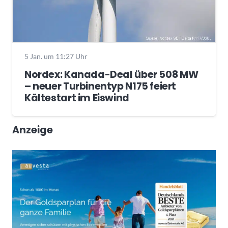
5 Jan. um 11:27 Uhr
Nordex: Kanada-Deal über 508 MW
– neuer Turbinentyp N175 feiert
Kältestart im Eiswind
Anzeige