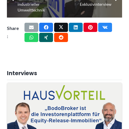
industrieller
Exklusivinterview
Umwelttechnik
Share
:
Interviews