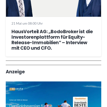
21 Mai um 08:00 Uhr
HausVorteil AG: „BodoBroker ist die
Investorenplattform für Equity-
Release-Immobilien“ – Interview
mit CEO und CFO.
Wochenrückblick
Trendthemen
Anzeige