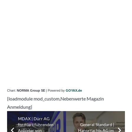
Chart:
NORMA Group SE
| Powered by
GOYAX.de
{loadmodule mod_custom,Nebenwerte Magazin
Anmeldung}
MDAX | Dürr AG
formiert führenden
General Standard |
Anbieter von
HanseYachts AG im