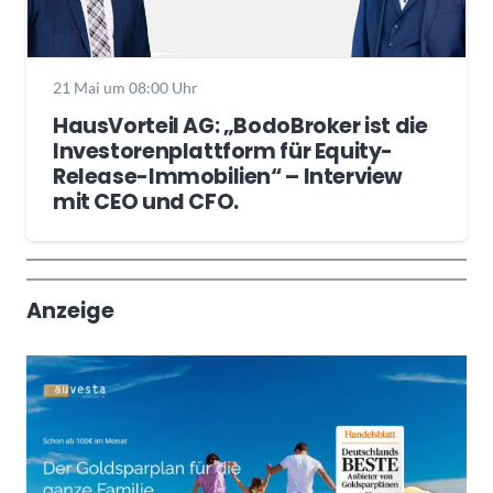
21 Mai um 08:00 Uhr
HausVorteil AG: „BodoBroker ist die
Investorenplattform für Equity-
Release-Immobilien“ – Interview
mit CEO und CFO.
Wochenrückblick
Trendthemen
Anzeige