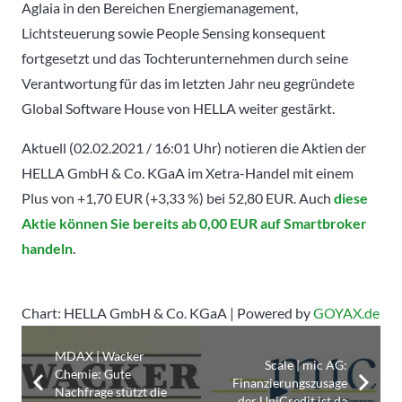
Aglaia in den Bereichen Energiemanagement,
Lichtsteuerung sowie People Sensing konsequent
fortgesetzt und das Tochterunternehmen durch seine
Verantwortung für das im letzten Jahr neu gegründete
Global Software House von HELLA weiter gestärkt.
Aktuell (02.02.2021 / 16:01 Uhr) notieren die Aktien der
HELLA GmbH & Co. KGaA im Xetra-Handel mit einem
Plus von +1,70 EUR (+3,33 %) bei 52,80 EUR. Auch
diese
Aktie können Sie bereits ab 0,00 EUR auf Smartbroker
handeln
.
Chart: HELLA GmbH & Co. KGaA | Powered by
GOYAX.de
MDAX | Wacker
Scale | mic AG:
Chemie: Gute
Finanzierungszusage
Nachfrage stützt die
der UniCredit ist da