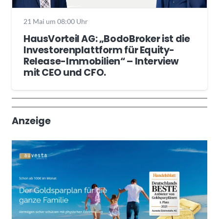
21 Mai um 08:00 Uhr
HausVorteil AG: „BodoBroker ist die
Investorenplattform für Equity-
Release-Immobilien“ – Interview
mit CEO und CFO.
Wochenrückblick
Trendthemen
Anzeige