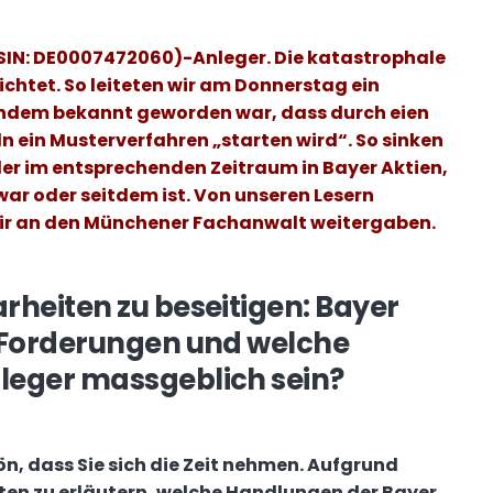
ISIN: DE0007472060)-
Anleger. Die katastrophale
chtet. So leiteten wir am Donnerstag ein
chdem bekannt geworden war, dass durch eien
 ein Musterverfahren „starten wird“. So sinken
der im entsprechenden Zeitraum in Bayer Aktien,
war oder seitdem ist. Von unseren Lesern
 wir an den Münchener Fachanwalt weitergaben.
rheiten zu beseitigen: Bayer
 Forderungen und welche
leger massgeblich sein?
hön, dass Sie sich die Zeit nehmen. Aufgrund
tten zu erläutern, welche Handlungen der Bayer