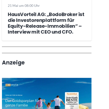
21 Mai um 08:00 Uhr
HausVorteil AG: „BodoBroker ist
die Investorenplattform für
Equity-Release-Immobilien“ –
Interview mit CEO und CFO.
Wochenrückblick
Trendthemen
Anzeige