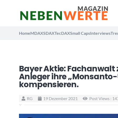
Home
MDAX
SDAX
TecDAX
Small Caps
Interviews
Tre
Bayer Aktie: Fachanwalt 
Anleger ihre „Monsanto
kompensieren.
RG
19 Dezember 2021
Post Views :
14