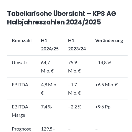
Tabellarische Übersicht – KPS AG
Halbjahreszahlen 2024/2025
Kennzahl
H1
H1
Veränderung
2024/25
2023/24
Umsatz
64,7
75,9
–14,8 %
Mio. €
Mio. €
EBITDA
4,8 Mio.
–1,7
+6,5 Mio. €
€
Mio. €
EBITDA-
7,4 %
–2,2 %
+9,6 Pp
Marge
Prognose
129,5–
–
–