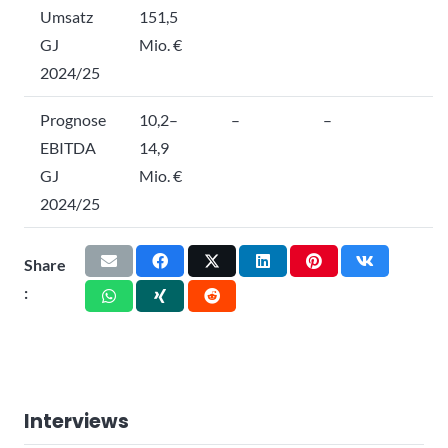
Umsatz
151,5
GJ
Mio. €
2024/25
Prognose
10,2–
–
–
EBITDA
14,9
GJ
Mio. €
2024/25
Share
:
Interviews