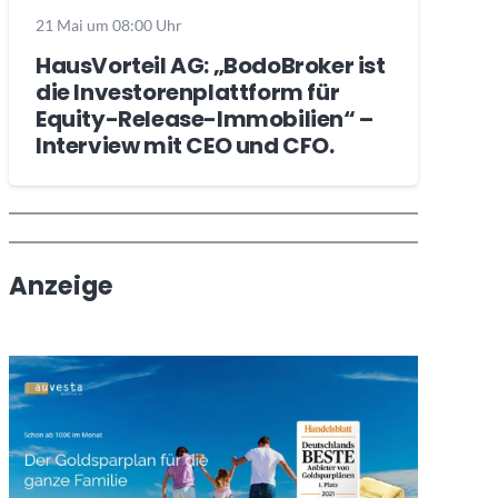
21 Mai um 08:00 Uhr
HausVorteil AG: „BodoBroker ist
die Investorenplattform für
Equity-Release-Immobilien“ –
Interview mit CEO und CFO.
Wochenrückblick
Trendthemen
Anzeige