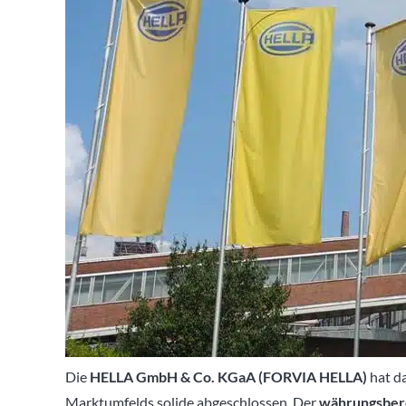
Die
HELLA GmbH & Co. KGaA (FORVIA HELLA)
hat da
Marktumfelds solide abgeschlossen. Der
währungsberei