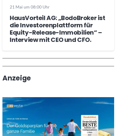
21 Mai um 08:00 Uhr
HausVorteil AG: „BodoBroker ist
die Investorenplattform für
Equity-Release-Immobilien“ –
Interview mit CEO und CFO.
Wochenrückblick
Trendthemen
Anzeige