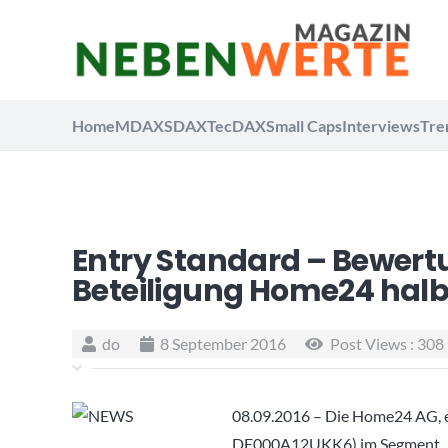
Home
MDAX
SDAX
TecDAX
Small Caps
Interviews
Tre
Entry Standard – Bewert
Beteiligung Home24 halb
do
8 September 2016
Post Views :
308
08.09.2016 – Die Home24 AG, ei
DE000A12UKK6) im Segment „Ho