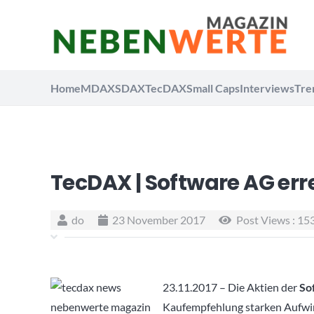
Home
MDAX
SDAX
TecDAX
Small Caps
Interviews
Tre
TecDAX | Software AG er
do
23 November 2017
Post Views :
15
23.11.2017 – Die Aktien der
So
Kaufempfehlung starken Aufwi