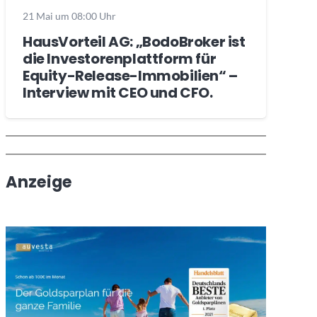
21 Mai um 08:00 Uhr
HausVorteil AG: „BodoBroker ist
die Investorenplattform für
Equity-Release-Immobilien“ –
Interview mit CEO und CFO.
Wochenrückblick
Trendthemen
Anzeige