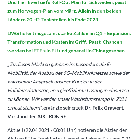
Und hier Everfuel’s Roll-Out Plan für Schweden, passt
zum Norwegen-Plan vom März. Allein in den beiden
Ländern 30 H2-Tankstellen bis Ende 2023
DWS liefert insgesamt starke Zahlen im Q1 – Expansion.
Transformation und Kosten im Griff. Passt. Chancen
werden bei ETF’s in EU und generell in China gesehen.
„Zu diesen Märkten gehören insbesondere die E-
Mobilität, der Ausbau des 5G-Mobilfunknetzes sowie der
wachsende Anspruch unserer Kunden in der
Halbleiterindustrie, energieeffiziente Lösungen einsetzen
zu können. Wir werden unser Wachstumstempo in 2021
erneut steigern“
, ergänzte seinerzeit
Dr. Felix Grawert,
Vorstand der AIXTRON SE
.
Aktuell (29.04.2021 / 08:01 Uhr) notieren die Aktien der
Aixtron SE im Frankfurter-Handel mit einem Plus von 0,21