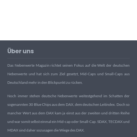
Über uns
Das Nebenwerte Magazin richtet seinen Fokus auf die Welt der deutschen
Nebenwerte und hat sich zum Ziel gesetzt, Mid-Caps und Small-Caps aus
Deutschland mehr in den Blickpunkt zu rücken.
Noch immer stehen deutsche Nebenwerte weitestgehend im Schatten der
sogenannten 30 Blue Chips aus dem DAX, dem deutschen Leitindex. Doch so
mancher Wert aus dem DAX kam ja einst aus der zweiten und dritten Reihe
und war somit selbst einmal ein Mid-cap oder Small-Cap. SDAX, TECDAX und
MDAX sind daher sozusagen die Wiege des DAX.