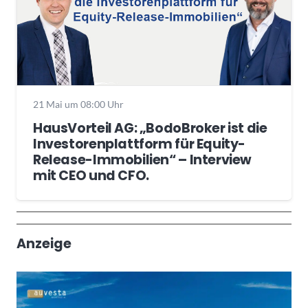
21 Mai um 08:00 Uhr
HausVorteil AG: „BodoBroker ist die
Investorenplattform für Equity-
Release-Immobilien“ – Interview
mit CEO und CFO.
Wochenrückblick
Trendthemen
Anzeige