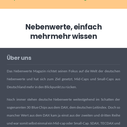
Nebenwerte, einfach
mehr
mehr wissen
Über uns
Das Nebenwerte Magazin richtet seinen Fokus auf die Welt der deutschen
Nebenwerte und hat sich zum Ziel gesetzt, Mid-Caps und Small-Caps aus
Deutschland mehr in den Blickpunkt zu rücken.
Noch immer stehen deutsche Nebenwerte weitestgehend im Schatten der
sogenannten 30 Blue Chips aus dem DAX, dem deutschen Leitindex. Doch so
mancher Wert aus dem DAX kam ja einst aus der zweiten und dritten Reihe
und war somit selbst einmal ein Mid-cap oder Small-Cap. SDAX, TECDAX und