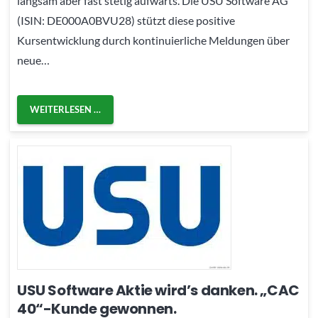
langsam aber fast stetig aufwärts. Die USU Software AG
(ISIN: DE000A0BVU28) stützt diese positive
Kursentwicklung durch kontinuierliche Meldungen über
neue…
WEITERLESEN …
USU Software Aktie wird’s danken. „CAC
40“-Kunde gewonnen.