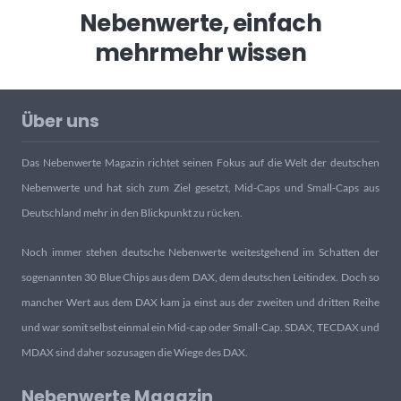
Nebenwerte, einfach
mehr
mehr wissen
Über uns
Das Nebenwerte Magazin richtet seinen Fokus auf die Welt der deutschen
Nebenwerte und hat sich zum Ziel gesetzt, Mid-Caps und Small-Caps aus
Deutschland mehr in den Blickpunkt zu rücken.
Noch immer stehen deutsche Nebenwerte weitestgehend im Schatten der
sogenannten 30 Blue Chips aus dem DAX, dem deutschen Leitindex. Doch so
mancher Wert aus dem DAX kam ja einst aus der zweiten und dritten Reihe
und war somit selbst einmal ein Mid-cap oder Small-Cap. SDAX, TECDAX und
MDAX sind daher sozusagen die Wiege des DAX.
Nebenwerte Magazin