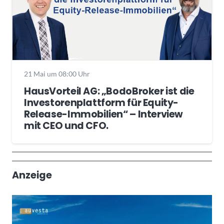
21 Mai um 08:00 Uhr
HausVorteil AG: „BodoBroker ist die
Investorenplattform für Equity-
Release-Immobilien“ – Interview
mit CEO und CFO.
Wochenrückblick
Trendthemen
Anzeige