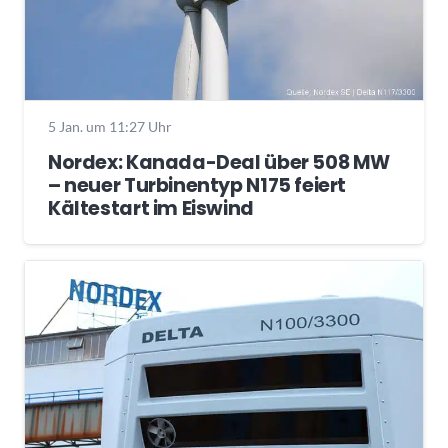
5 Jan. um 11:27 Uhr
Nordex: Kanada-Deal über 508 MW
– neuer Turbinentyp N175 feiert
Kältestart im Eiswind