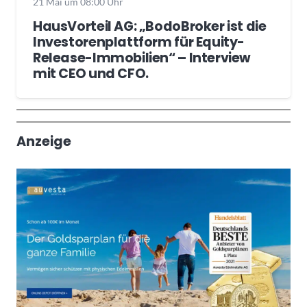
21 Mai um 08:00 Uhr
HausVorteil AG: „BodoBroker ist die
Investorenplattform für Equity-
Release-Immobilien“ – Interview
mit CEO und CFO.
Wochenrückblick
Trendthemen
Anzeige