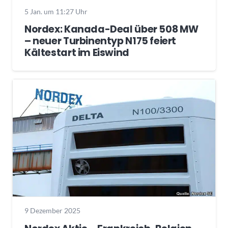
5 Jan. um 11:27 Uhr
Nordex: Kanada-Deal über 508 MW
– neuer Turbinentyp N175 feiert
Kältestart im Eiswind
9 Dezember 2025