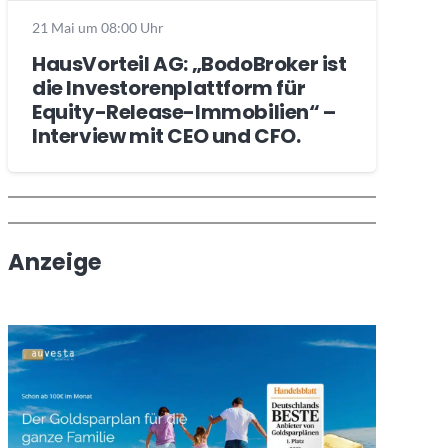
21 Mai um 08:00 Uhr
HausVorteil AG: „BodoBroker ist
die Investorenplattform für
Equity-Release-Immobilien“ –
Interview mit CEO und CFO.
Wochenrückblick
Trendthemen
Anzeige