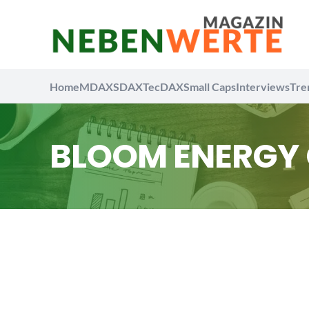
Home
MDAX
SDAX
TecDAX
Small Caps
Interviews
Tre
BLOOM ENERGY 