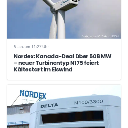
5 Jan. um 11:27 Uhr
Nordex: Kanada-Deal über 508 MW
– neuer Turbinentyp N175 feiert
Kältestart im Eiswind