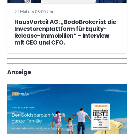
21 Mai um 08:00 Uhr
HausVorteil AG: „BodoBroker ist die
Investorenplattform für Equity-
Release-Immobilien“ – Interview
mit CEO und CFO.
Wochenrückblick
Trendthemen
Anzeige