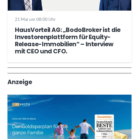
21 Mai um 08:00 Uhr
HausVorteil AG: „BodoBroker ist die
Investorenplattform für Equity-
Release-Immobilien“ – Interview
mit CEO und CFO.
Wochenrückblick
Trendthemen
Anzeige