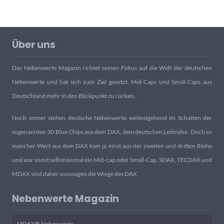
Über uns
Das Nebenwerte Magazin richtet seinen Fokus auf die Welt der deutschen
Nebenwerte und hat sich zum Ziel gesetzt, Mid-Caps und Small-Caps aus
Deutschland mehr in den Blickpunkt zu rücken.
Noch immer stehen deutsche Nebenwerte weitestgehend im Schatten der
sogenannten 30 Blue Chips aus dem DAX, dem deutschen Leitindex. Doch so
mancher Wert aus dem DAX kam ja einst aus der zweiten und dritten Reihe
und war somit selbst einmal ein Mid-cap oder Small-Cap. SDAX, TECDAX und
MDAX sind daher sozusagen die Wiege des DAX.
Nebenwerte Magazin
MDAX® Nebenwerte