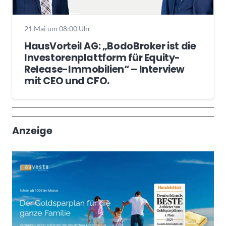
21 Mai um 08:00 Uhr
HausVorteil AG: „BodoBroker ist die
Investorenplattform für Equity-
Release-Immobilien“ – Interview
mit CEO und CFO.
Wochenrückblick
Trendthemen
Anzeige