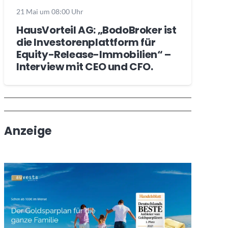
21 Mai um 08:00 Uhr
HausVorteil AG: „BodoBroker ist
die Investorenplattform für
Equity-Release-Immobilien“ –
Interview mit CEO und CFO.
Wochenrückblick
Trendthemen
Anzeige