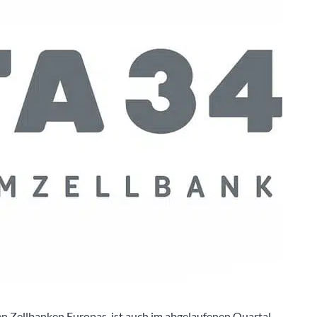
ten Zellbanken Europas, ist auch im abgelaufenen Quartal