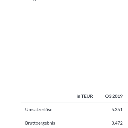
in TEUR
Q3 2019
Umsatzerlöse
5.351
Bruttoergebnis
3.472