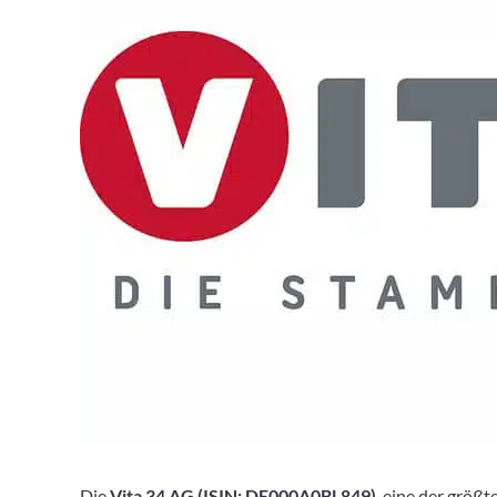
Die
Vita 34 AG (ISIN: DE000A0BL849)
, eine der größ