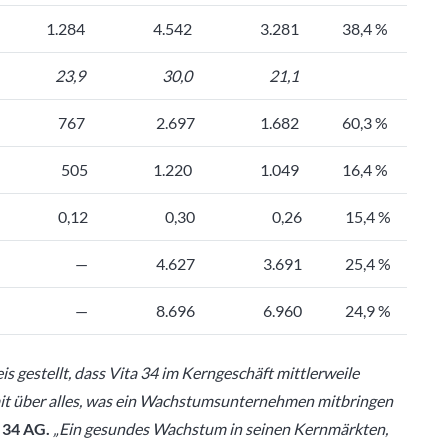
1.284
4.542
3.281
38,4 %
23,9
30,0
21,1
767
2.697
1.682
60,3 %
505
1.220
1.049
16,4 %
0,12
0,30
0,26
15,4 %
—
4.627
3.691
25,4 %
—
8.696
6.960
24,9 %
 gestellt, dass Vita 34 im Kerngeschäft mittlerweile
amit über alles, was ein Wachstumsunternehmen mitbringen
 34 AG.
„Ein gesundes Wachstum in seinen Kernmärkten,