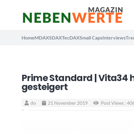
Home
MDAX
SDAX
TecDAX
Small Caps
Interviews
Tre
Prime Standard | Vita34 ha
gesteigert
do
21 November 2019
Post Views :
40