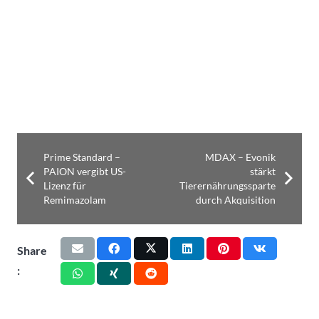
Prime Standard –
MDAX – Evonik
PAION vergibt US-
stärkt
Lizenz für
Tierernährungssparte
Remimazolam
durch Akquisition
Share
: