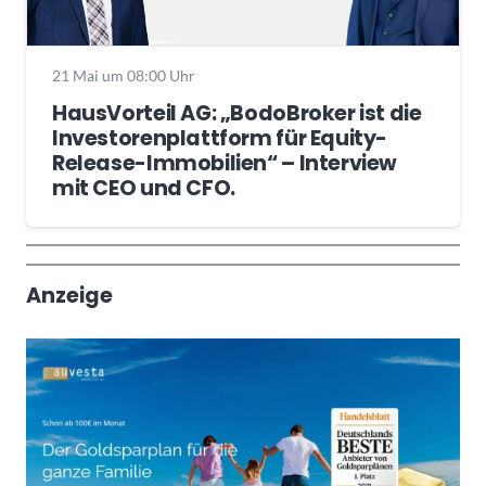
21 Mai um 08:00 Uhr
HausVorteil AG: „BodoBroker ist die
Investorenplattform für Equity-
Release-Immobilien“ – Interview
mit CEO und CFO.
Wochenrückblick
Trendthemen
Anzeige