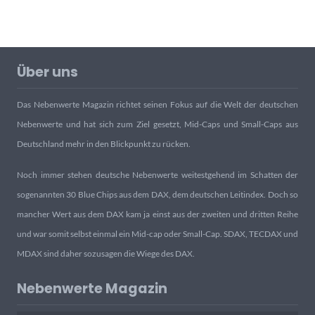
Über uns
Das Nebenwerte Magazin richtet seinen Fokus auf die Welt der deutschen
Nebenwerte und hat sich zum Ziel gesetzt, Mid-Caps und Small-Caps aus
Deutschland mehr in den Blickpunkt zu rücken.
Noch immer stehen deutsche Nebenwerte weitestgehend im Schatten der
sogenannten 30 Blue Chips aus dem DAX, dem deutschen Leitindex. Doch so
mancher Wert aus dem DAX kam ja einst aus der zweiten und dritten Reihe
und war somit selbst einmal ein Mid-cap oder Small-Cap. SDAX, TECDAX und
MDAX sind daher sozusagen die Wiege des DAX.
Nebenwerte Magazin