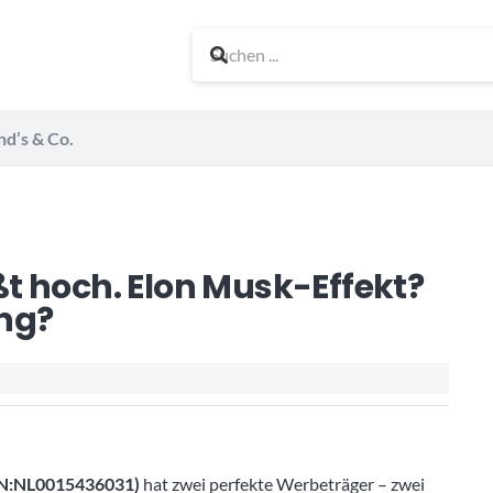
nd’s & Co.
t hoch. Elon Musk-Effekt?
ng?
N:
NL0015436031
)
hat zwei perfekte Werbeträger – zwei