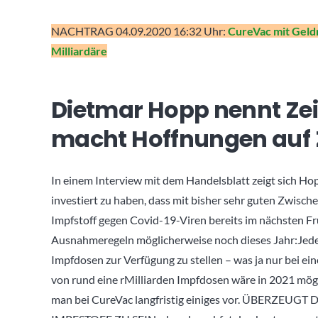
NACHTRAG 04.09.2020 16:32 Uhr:
CureVac mit Geld
Milliardäre
Dietmar Hopp nennt Zei
macht Hoffnungen auf
In einem Interview mit dem Handelsblatt zeigt sich Ho
investiert zu haben, dass mit bisher sehr guten Zwisc
Impfstoff gegen Covid-19-Viren bereits im nächsten F
Ausnahmeregeln möglicherweise noch dieses Jahr:Jeden
Impfdosen zur Verfügung zu stellen – was ja nur bei ei
von rund eine rMilliarden Impfdosen wäre in 2021 mögl
man bei CureVac langfristig einiges vor. ÜBERZ