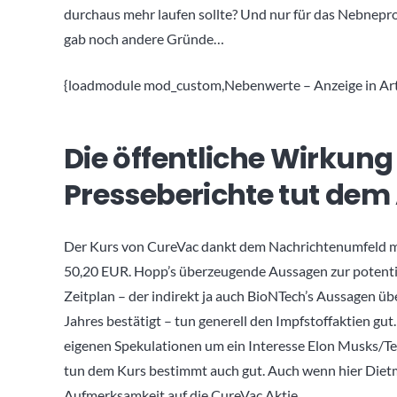
durchaus mehr laufen sollte? Und nur für das Nebneprod
gab noch andere Gründe…
{loadmodule mod_custom,Nebenwerte – Anzeige in Arti
Die öffentliche Wirkung
Presseberichte tut dem
Der Kurs von CureVac dankt dem Nachrichtenumfeld mi
50,20 EUR. Hopp’s überzeugende Aussagen zur potentie
Zeitplan – der indirekt ja auch BioNTech’s Aussagen üb
Jahres bestätigt – tun generell den Impfstoffaktien gu
eigenen Spekulationen um ein Interesse Elon Musks/Te
tun dem Kurs bestimmt auch gut. Auch wenn hier Dietma
Aufmerksamkeit auf die CureVac Aktie.