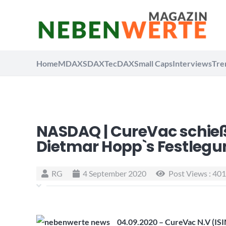
Home
MDAX
SDAX
TecDAX
Small Caps
Interviews
Tre
NASDAQ | CureVac schieß
Dietmar Hopp`s Festlegu
RG
4 September 2020
Post Views :
401
04.09.2020 –
CureVac N.V (ISI