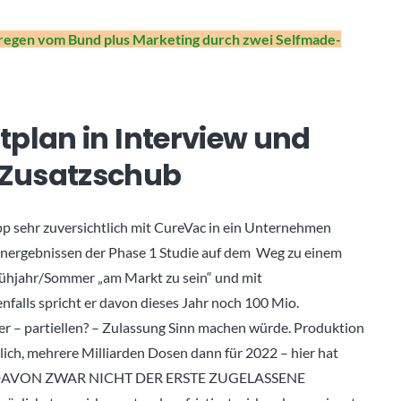
regen vom Bund plus Marketing durch zwei Selfmade-
tplan in Interview und
 Zusatzschub
pp sehr zuversichtlich mit CureVac in ein Unternehmen
henergebnissen der Phase 1 Studie auf dem Weg zu einem
rühjahr/Sommer „am Markt zu sein“ und mit
falls spricht er davon dieses Jahr noch 100 Mio.
ner – partiellen? – Zulassung Sinn machen würde. Produktion
ich, mehrere Milliarden Dosen dann für 2022 – hier hat
EUGT DAVON ZWAR NICHT DER ERSTE ZUGELASSENE