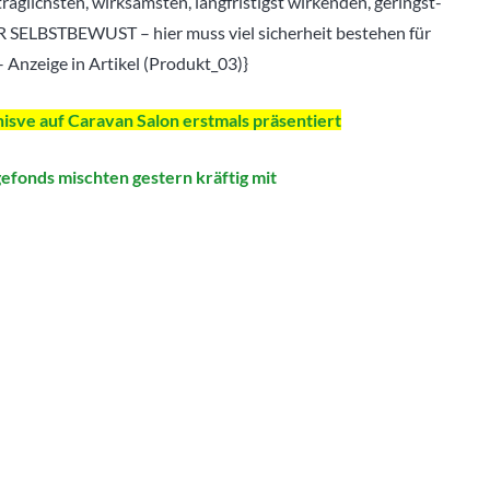
glichsten, wirksamsten, langfristigst wirkenden, geringst-
EHR SELBSTBEWUST – hier muss viel sicherheit bestehen für
nzeige in Artikel (Produkt_03)}
sve auf Caravan Salon erstmals präsentiert
gefonds mischten gestern kräftig mit