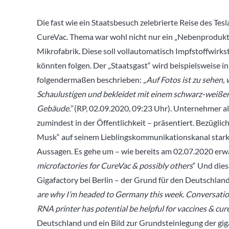
Die fast wie ein Staatsbesuch zelebrierte Reise des T
CureVac. Thema war wohl nicht nur ein „Nebenprodukt“ 
Mikrofabrik. Diese soll vollautomatisch Impfstoffwirk
könnten folgen. Der „Staatsgast“ wird beispielsweise 
folgendermaßen beschrieben:
„Auf Fotos ist zu sehen
Schaulustigen und bekleidet mit einem schwarz-weiße
Gebäude.“
(RP, 02.09.2020, 09:23 Uhr). Unternehmer al
zumindest in der Öffentlichkeit – präsentiert. Bezügli
Musk“ auf seinem Lieblingskommunikationskanal stark 
Aussagen. Es gehe um – wie bereits am 02.07.2020 erw
microfactories for CureVac & possibly others
“ Und die
Gigafactory bei Berlin – der Grund für den Deutschland
are why I’m headed to Germany this week. Conversatio
RNA printer has potential be helpful for vaccines & cur
Deutschland und ein Bild zur Grundsteinlegung der gig