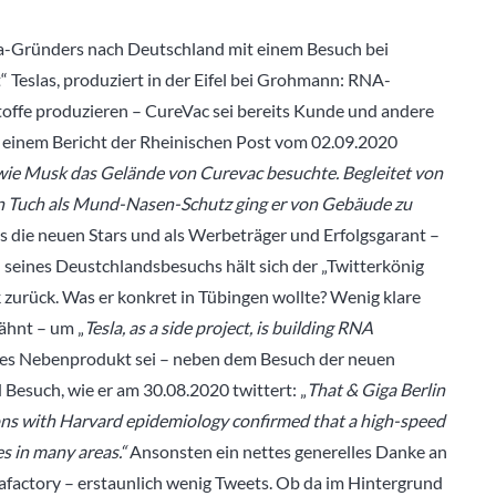
esla-Gründers nach Deutschland mit einem Besuch bei
Teslas, produziert in der Eifel bei Grohmann: RNA-
stoffe produzieren – CureVac sei bereits Kunde und andere
in einem Bericht der Rheinischen Post vom 02.09.2020
, wie Musk das Gelände von Curevac besuchte. Begleitet von
n Tuch als Mund-Nasen-Schutz ging er von Gebäude zu
s die neuen Stars und als Werbeträger und Erfolgsgarant –
ch seines Deustchlandsbesuchs hält sich der „Twitterkönig
zurück. Was er konkret in Tübingen wollte? Wenig klare
ähnt – um „
Tesla, as a side project, is building RNA
ses Nebenprodukt sei – neben dem Besuch der neuen
 Besuch, wie er am 30.08.2020 twittert: „
That & Giga Berlin
ns with Harvard epidemiology confirmed that a high-speed
es in many areas.
“
Ansonsten ein nettes generelles Danke an
afactory – erstaunlich wenig Tweets. Ob da im Hintergrund