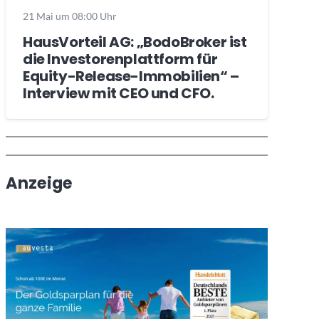
21 Mai um 08:00 Uhr
HausVorteil AG: „BodoBroker ist
die Investorenplattform für
Equity-Release-Immobilien“ –
Interview mit CEO und CFO.
Wochenrückblick
Trendthemen
Anzeige