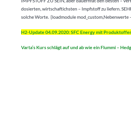
IMPFSTOFF ZU SEIN, aber dauerhfat den besten – verträ
dosierten, wirtschaftichsten – Impfstoff zu liefern. S
solche Worte. {loadmodule mod_custom,Nebenwerte – A
H2-Update 04.09.2020: SFC Energy mit Produktoffeni
Varta’s Kurs schlägt auf und ab wie ein Flummi – Hed