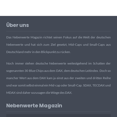
Über uns
Das Nebenwerte Magazin richtet seinen Fokus auf die Welt der deutschen
Nebenwerte und hat sich zum Ziel gesetzt, Mid-Caps und Small-Caps aus
Deutschland mehr in den Blickpunkt zu rücken.
Noch immer stehen deutsche Nebenwerte weitestgehend im Schatten der
sogenannten 30 Blue Chips aus dem DAX, dem deutschen Leitindex. Doch so
mancher Wert aus dem DAX kam ja einst aus der zweiten und dritten Reihe
und war somit selbst einmal ein Mid-cap oder Small-Cap. SDAX, TECDAX und
MDAX sind daher sozusagen die Wiege des DAX.
Nebenwerte Magazin